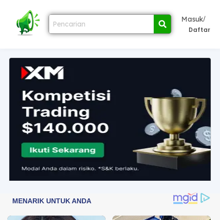
/
Masuk
Daftar