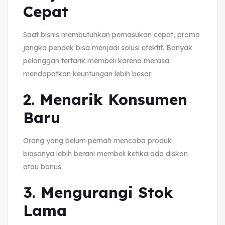
Cepat
Saat bisnis membutuhkan pemasukan cepat, promo
jangka pendek bisa menjadi solusi efektif. Banyak
pelanggan tertarik membeli karena merasa
mendapatkan keuntungan lebih besar.
2. Menarik Konsumen
Baru
Orang yang belum pernah mencoba produk
biasanya lebih berani membeli ketika ada diskon
atau bonus.
3. Mengurangi Stok
Lama