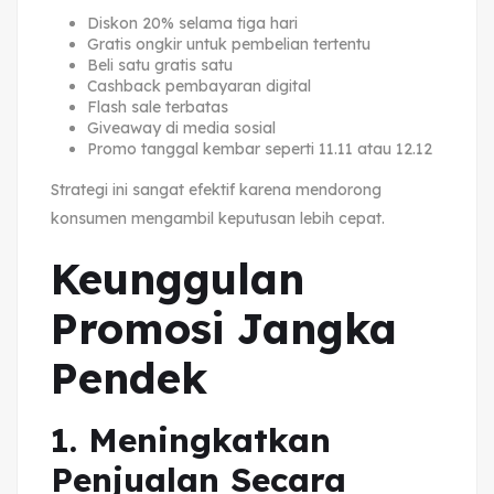
Diskon 20% selama tiga hari
Gratis ongkir untuk pembelian tertentu
Beli satu gratis satu
Cashback pembayaran digital
Flash sale terbatas
Giveaway di media sosial
Promo tanggal kembar seperti 11.11 atau 12.12
Strategi ini sangat efektif karena mendorong
konsumen mengambil keputusan lebih cepat.
Keunggulan
Promosi Jangka
Pendek
1. Meningkatkan
Penjualan Secara