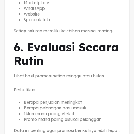
Marketplace
WhatsApp
Website
Spanduk toko
Setiap saluran memiliki kelebihan masing-masing.
6. Evaluasi Secara
Rutin
Lihat hasil promosi setiap minggu atau bulan.
Perhatikan:
Berapa penjualan meningkat
Berapa pelanggan baru masuk
Iklan mana paling efektif
Promo mana paling disukai pelanggan
Data ini penting agar promosi berikutnya lebih tepat.