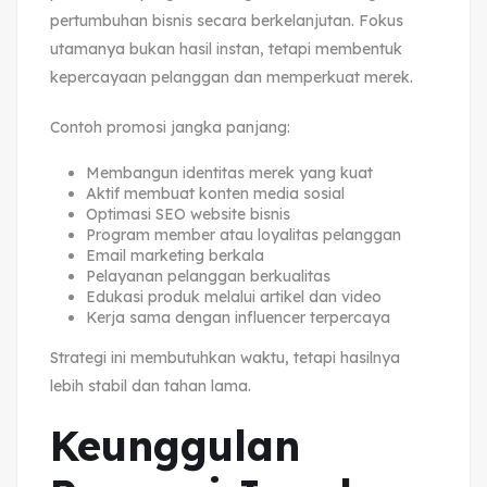
pertumbuhan bisnis secara berkelanjutan. Fokus
utamanya bukan hasil instan, tetapi membentuk
kepercayaan pelanggan dan memperkuat merek.
Contoh promosi jangka panjang:
Membangun identitas merek yang kuat
Aktif membuat konten media sosial
Optimasi SEO website bisnis
Program member atau loyalitas pelanggan
Email marketing berkala
Pelayanan pelanggan berkualitas
Edukasi produk melalui artikel dan video
Kerja sama dengan influencer terpercaya
Strategi ini membutuhkan waktu, tetapi hasilnya
lebih stabil dan tahan lama.
Keunggulan