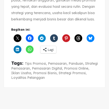
pasar, tentukan anggaran, gunakan media promosi
yang tepat, dan evaluasi hasil secara rutin. Dengan
strategi yang terencana, usaha kecil sekalipun bisa
berkembang menjadi bisnis besar dan dikenal luas.
Bagikan ini:
Lagi
Tags:
Tips Promosi
,
Pemasaran
,
Panduan
,
Strategi
Pemasaran
,
Pemasaran Digital
,
Promosi Online
,
Iklan Usaha
,
Promosi Bisnis
,
Strategi Promosi
,
Loyalitas Pelanggan