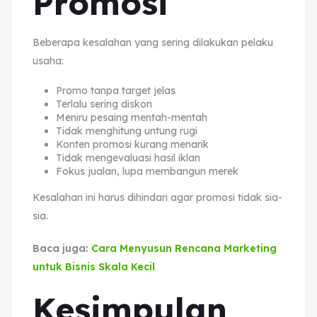
Promosi
Beberapa kesalahan yang sering dilakukan pelaku
usaha:
Promo tanpa target jelas
Terlalu sering diskon
Meniru pesaing mentah-mentah
Tidak menghitung untung rugi
Konten promosi kurang menarik
Tidak mengevaluasi hasil iklan
Fokus jualan, lupa membangun merek
Kesalahan ini harus dihindari agar promosi tidak sia-
sia.
Baca juga:
Cara Menyusun Rencana Marketing
untuk Bisnis Skala Kecil
Kesimpulan