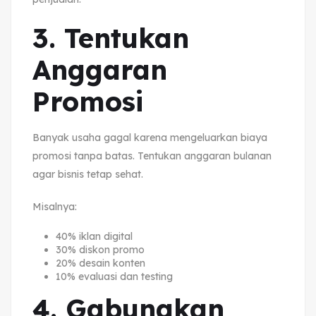
3. Tentukan
Anggaran
Promosi
Banyak usaha gagal karena mengeluarkan biaya
promosi tanpa batas. Tentukan anggaran bulanan
agar bisnis tetap sehat.
Misalnya:
40% iklan digital
30% diskon promo
20% desain konten
10% evaluasi dan testing
4. Gabungkan