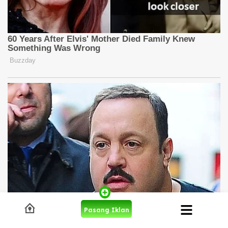
Pasang Iklan