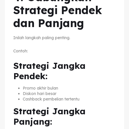
Strategi Pendek
dan Panjang
Inilah langkah paling penting.
Contoh:
Strategi Jangka
Pendek:
Promo akhir bulan
Diskon hari besar
Cashback pembelian tertentu
Strategi Jangka
Panjang: