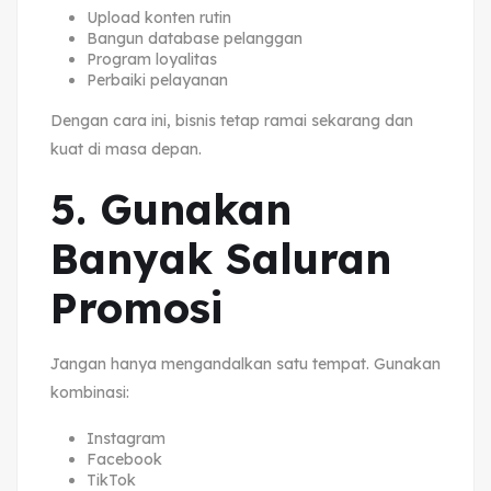
Upload konten rutin
Bangun database pelanggan
Program loyalitas
Perbaiki pelayanan
Dengan cara ini, bisnis tetap ramai sekarang dan
kuat di masa depan.
5. Gunakan
Banyak Saluran
Promosi
Jangan hanya mengandalkan satu tempat. Gunakan
kombinasi:
Instagram
Facebook
TikTok