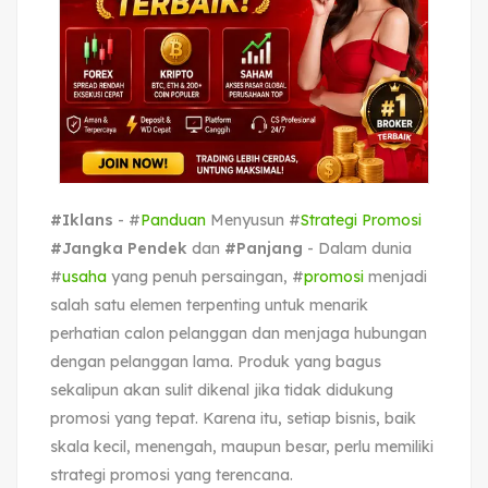
#Iklans
- #
Panduan
Menyusun #
Strategi Promosi
#Jangka Pendek
dan
#Panjang
- Dalam dunia
#
usaha
yang penuh persaingan, #
promosi
menjadi
salah satu elemen terpenting untuk menarik
perhatian calon pelanggan dan menjaga hubungan
dengan pelanggan lama. Produk yang bagus
sekalipun akan sulit dikenal jika tidak didukung
promosi yang tepat. Karena itu, setiap bisnis, baik
skala kecil, menengah, maupun besar, perlu memiliki
strategi promosi yang terencana.