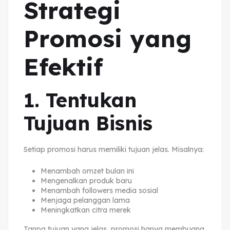
Strategi
Promosi yang
Efektif
1. Tentukan
Tujuan Bisnis
Setiap promosi harus memiliki tujuan jelas. Misalnya:
Menambah omzet bulan ini
Mengenalkan produk baru
Menambah followers media sosial
Menjaga pelanggan lama
Meningkatkan citra merek
Tanpa tujuan yang jelas, promosi hanya membuang