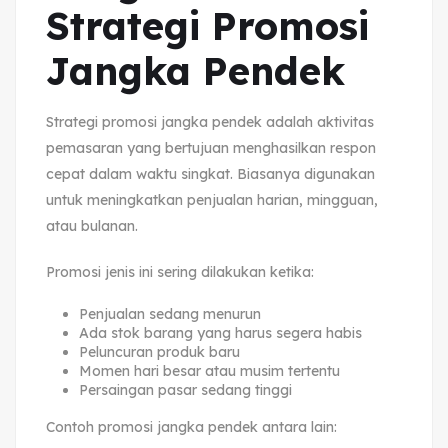
Strategi Promosi
Jangka Pendek
Strategi promosi jangka pendek adalah aktivitas
pemasaran yang bertujuan menghasilkan respon
cepat dalam waktu singkat. Biasanya digunakan
untuk meningkatkan penjualan harian, mingguan,
atau bulanan.
Promosi jenis ini sering dilakukan ketika:
Penjualan sedang menurun
Ada stok barang yang harus segera habis
Peluncuran produk baru
Momen hari besar atau musim tertentu
Persaingan pasar sedang tinggi
Contoh promosi jangka pendek antara lain: