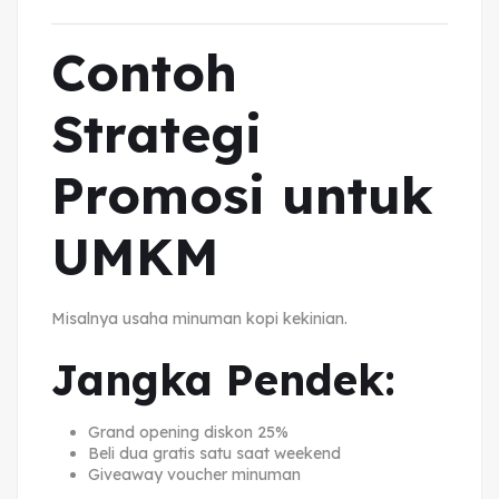
Contoh
Strategi
Promosi untuk
UMKM
Misalnya usaha minuman kopi kekinian.
Jangka Pendek:
Grand opening diskon 25%
Beli dua gratis satu saat weekend
Giveaway voucher minuman