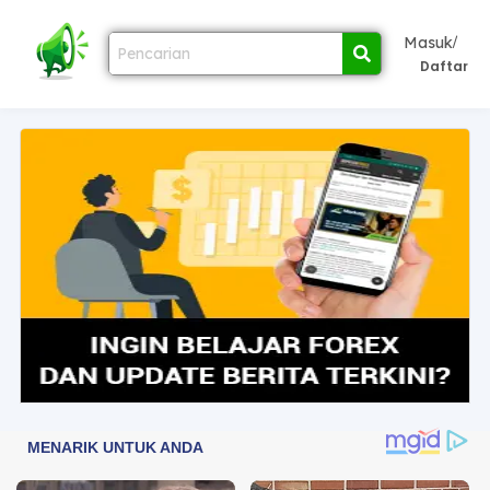
/
Masuk
Daftar