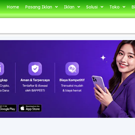
Home
Pasang Iklan
Iklan
Solusi
Toko
B