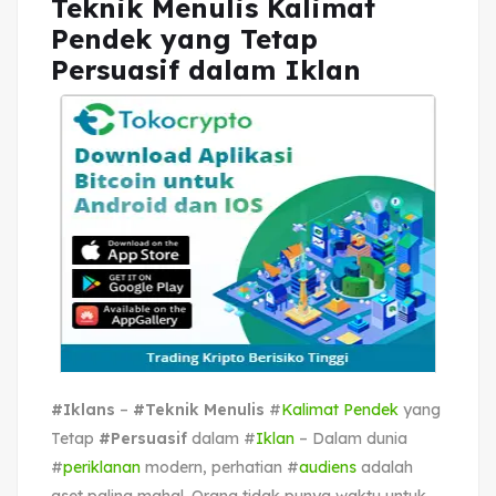
Teknik Menulis Kalimat
Pendek yang Tetap
Persuasif dalam Iklan
#Iklans
–
#Teknik Menulis
#
Kalimat Pendek
yang
Tetap
#Persuasif
dalam #
Iklan
– Dalam dunia
#
periklanan
modern, perhatian #
audiens
adalah
aset paling mahal. Orang tidak punya waktu untuk