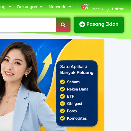
|
log
Dukungan
Network
Masuk
Daftar
/
Pasang Iklan