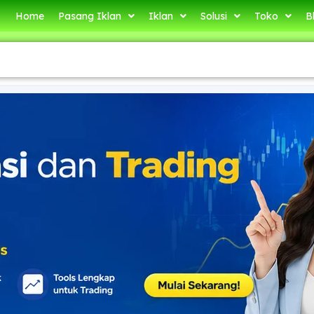
Home
Pasang Iklan
Iklan
Solusi
Toko
B