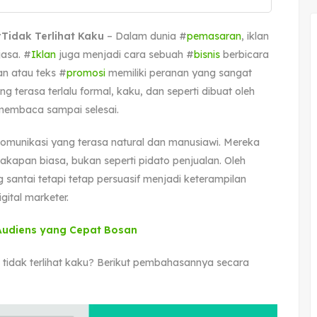
Tidak Terlihat Kaku
– Dalam dunia #
pemasaran
, iklan
asa. #
Iklan
juga menjadi cara sebuah #
bisnis
berbicara
an atau teks #
promosi
memiliki peranan yang sangat
 terasa terlalu formal, kaku, dan seperti dibuat oleh
 membaca sampai selesai.
i komunikasi yang terasa natural dan manusiawi. Mereka
akapan biasa, bukan seperti pidato penjualan. Oleh
antai tetapi tetap persuasif menjadi keterampilan
gital marketer.
Audiens yang Cepat Bosan
tidak terlihat kaku? Berikut pembahasannya secara