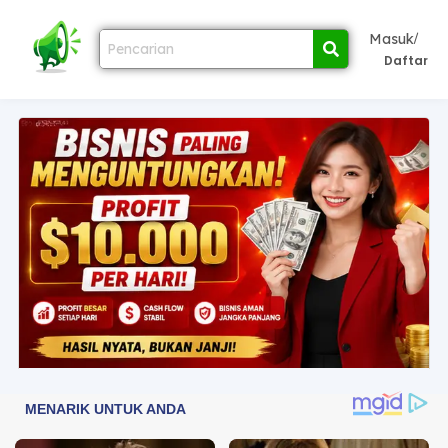
/
Masuk
Daftar