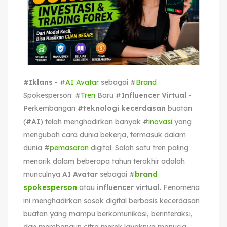
#Iklans
- #
AI Avatar
sebagai #
Brand
Spokesperson: #
Tren
Baru #
Influencer Virtual
-
Perkembangan
#teknologi kecerdasan
buatan
(
#AI
) telah menghadirkan banyak #
inovasi
yang
mengubah cara dunia bekerja, termasuk dalam
dunia #
pemasaran
digital. Salah satu tren paling
menarik dalam beberapa tahun terakhir adalah
munculnya
AI Avatar
sebagai #
brand
spokesperson
atau
influencer virtual
. Fenomena
ini menghadirkan sosok digital berbasis kecerdasan
buatan yang mampu berkomunikasi, berinteraksi,
dan membangun citra merek layaknya manusia