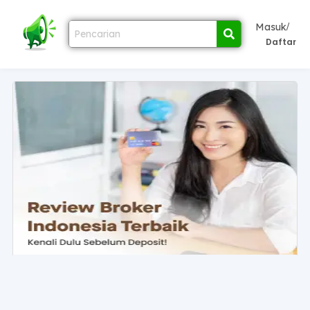
/
Masuk
Daftar