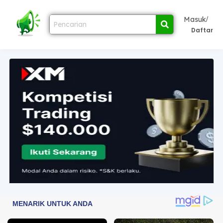
/
Masuk
Daftar