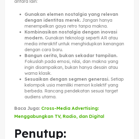
antara lain:
Gunakan elemen nostalgia yang relevan
dengan identitas merek.
Jangan hanya
menempelkan gaya retro tanpa makna.
Kombinasikan nostalgia dengan inovasi
modern.
Gunakan teknologi seperti AR atau
media interaktif untuk menghidupkan kenangan
dengan cara baru.
Bangun cerita, bukan sekadar tampilan.
Fokuslah pada emosi, nilai, dan makna yang
ingin disampaikan, bukan hanya desain atau
warna klasik.
Sesuaikan dengan segmen generasi.
Setiap
kelompok usia memiliki memori kolektif yang
berbeda. Rancang pendekatan sesuai target
audiens utama.
Baca Juga:
Cross-Media Advertising:
Menggabungkan TV, Radio, dan Digital
Penutup: