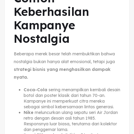
Keberhasilan
Kampanye
Nostalgia
Beberapa merek besar telah membuktikan bahwa
nostalgia bukan hanya alat emosional, tetapi juga
strategi bisnis yang menghasilkan dampak
nyata.
Coca-Cola
sering menampilkan kembali desain
botol dan poster klasik dari tahun 70-an.
Kampanye ini memperkuat citra mereka
sebagai simbol kebersamaan lintas generasi.
Nike
meluncurkan ulang sepatu seri Air Jordan
retro dengan desain asli tahun 1985.
Responsnya luar biasa, terutama dari kolektor
dan penggemar lama.