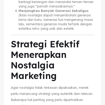
berbagi kenangan dan menandai teman-teman
yang juga “pernah merasakannya.”
Menjangkau Banyak Generasi Sekaligus
Iklan nostalgia dapat menjembatani generasi
lama dan baru. Generasi tua mengenang masa
lalu, sementara generasi muda tertarik dengan
estetika retro yang unik dan estetik.
Strategi Efektif
Menerapkan
Nostalgia
Marketing
Agar nostalgia tidak terkesan dipaksakan, merek
perlu merancang strategi yang autentik dan relevan.
Beberapa hal penting yang perlu diperhatikan