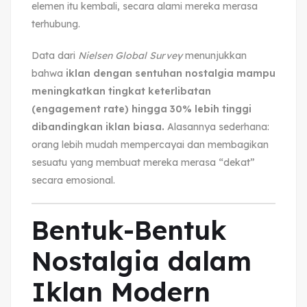
elemen itu kembali, secara alami mereka merasa
terhubung.
Data dari
Nielsen Global Survey
menunjukkan
bahwa
iklan dengan sentuhan nostalgia mampu
meningkatkan tingkat keterlibatan
(engagement rate) hingga 30% lebih tinggi
dibandingkan iklan biasa.
Alasannya sederhana:
orang lebih mudah mempercayai dan membagikan
sesuatu yang membuat mereka merasa “dekat”
secara emosional.
Bentuk-Bentuk
Nostalgia dalam
Iklan Modern