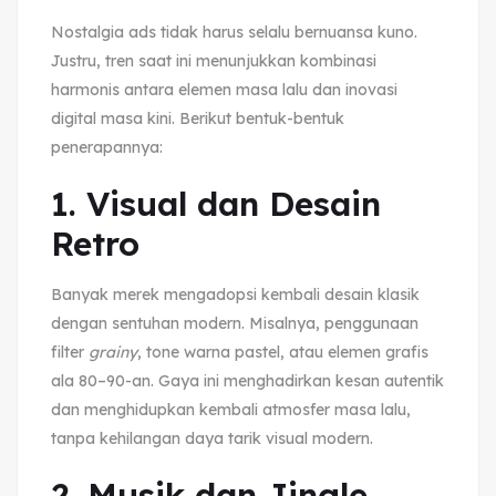
Nostalgia ads tidak harus selalu bernuansa kuno.
Justru, tren saat ini menunjukkan kombinasi
harmonis antara elemen masa lalu dan inovasi
digital masa kini. Berikut bentuk-bentuk
penerapannya:
1. Visual dan Desain
Retro
Banyak merek mengadopsi kembali desain klasik
dengan sentuhan modern. Misalnya, penggunaan
filter
grainy
, tone warna pastel, atau elemen grafis
ala 80–90-an. Gaya ini menghadirkan kesan autentik
dan menghidupkan kembali atmosfer masa lalu,
tanpa kehilangan daya tarik visual modern.
2. Musik dan Jingle