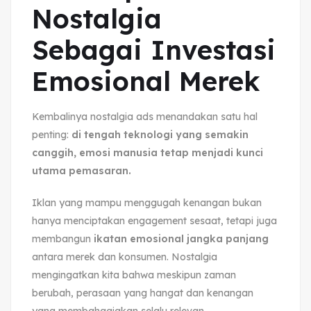
Nostalgia
Sebagai Investasi
Emosional Merek
Kembalinya nostalgia ads menandakan satu hal
penting:
di tengah teknologi yang semakin
canggih, emosi manusia tetap menjadi kunci
utama pemasaran.
Iklan yang mampu menggugah kenangan bukan
hanya menciptakan engagement sesaat, tetapi juga
membangun
ikatan emosional jangka panjang
antara merek dan konsumen. Nostalgia
mengingatkan kita bahwa meskipun zaman
berubah, perasaan yang hangat dan kenangan
yang membahagiakan selalu relevan.