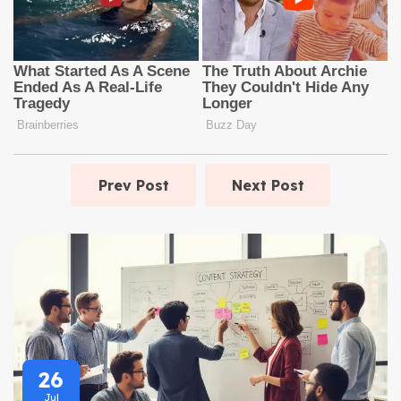
Prev Post
Next Post
26
Jul