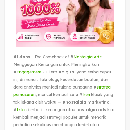
#Iklans
- The Comeback of #
Nostalgia Ads
:
Menggugah Kenangan untuk Meningkatkan
#
Engagement
- Di era
#digital
yang serba cepat
ini, di mana #teknologi, kecerdasan buatan, dan
data analytics menjadi tulang punggung #
strategi
pemasaran
, muncul kembali satu #
tren
klasik yang
tak lekang oleh waktu —
#nostalgia marketing
.
#
Iklan
berbasis kenangan atau
nostalgia ads
kini
kembali menjadi strategi populer untuk menarik
perhatian sekaligus membangun kedekatan