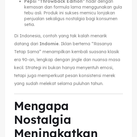
Pepsi “Throwback Edition”
hadir dengan
kemasan dan formula lama menggunakan gula
tebu asli. Produk ini sukses memicu lonjakan
penjualan sekaligus nostalgia bagi konsumen
setia.
Di Indonesia, contoh yang tak kalah menarik
datang dari
Indomie
. Iklan bertema “Rasanya
Tetap Sama” menampilkan kembali suasana klasik
era 90-an, lengkap dengan jingle dan nuansa masa
kecil. Strategi ini bukan hanya menyentuh emosi,
tetapi juga memperkuat pesan konsistensi merek
yang sudah melekat selama puluhan tahun.
Mengapa
Nostalgia
Meningkatkan