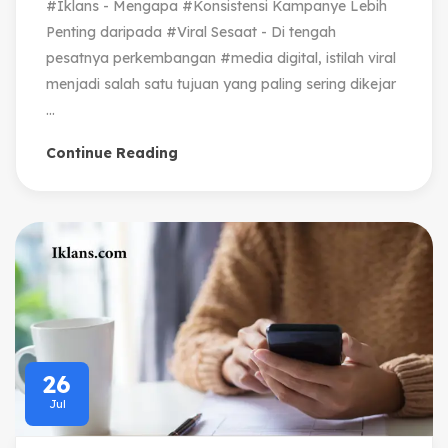
#Iklans - Mengapa #Konsistensi Kampanye Lebih
Penting daripada #Viral Sesaat - Di tengah
pesatnya perkembangan #media digital, istilah viral
menjadi salah satu tujuan yang paling sering dikejar
...
Continue Reading
26
Jul