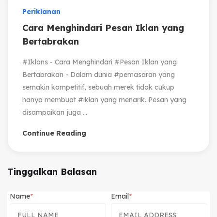
Periklanan
Cara Menghindari Pesan Iklan yang
Bertabrakan
#Iklans - Cara Menghindari #Pesan Iklan yang
Bertabrakan - Dalam dunia #pemasaran yang
semakin kompetitif, sebuah merek tidak cukup
hanya membuat #iklan yang menarik. Pesan yang
disampaikan juga ...
Continue Reading
Tinggalkan Balasan
Name
Email