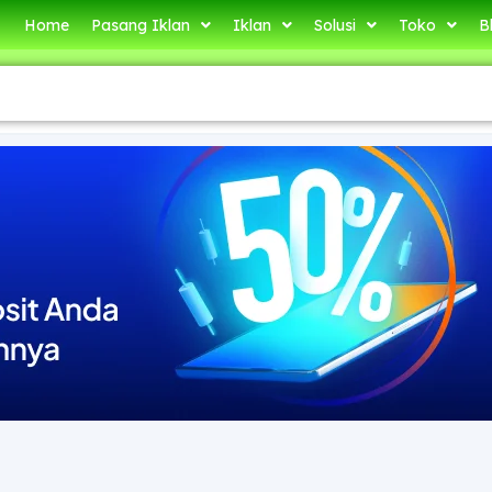
Home
Pasang Iklan
Iklan
Solusi
Toko
B