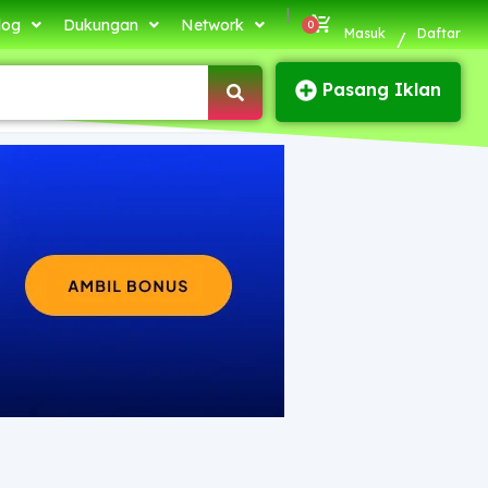
|
log
Dukungan
Network
Masuk
Daftar
/
Pasang Iklan