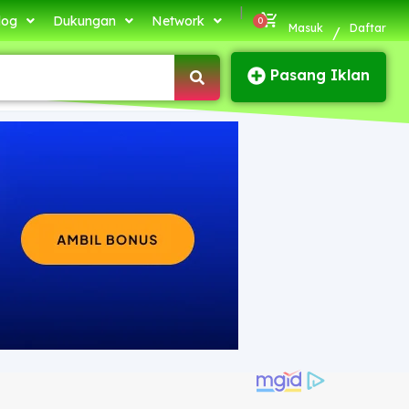
|
log
Dukungan
Network
Masuk
Daftar
/
Pasang Iklan