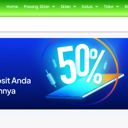
Home
Pasang Iklan
Iklan
Solusi
Toko
B