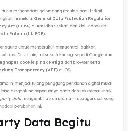
ruh dunia menghadapi gelombang regulasi baru terkait
ngkah ini melalui
General Data Protection Regulation
acy Act (CCPA)
di Amerika Serikat, dan kini Indonesia
ta Pribadi (UU PDP)
.
pengguna untuk mengetahui, mengontrol, bahkan
haan. Di sisi lain, raksasa teknologi seperti Google dan
nghapus cookie pihak ketiga
dari browser serta
acking Transparency (ATT)
di iOS.
lama ini menjadi tulang punggung periklanan digital mulai
agi bisa bergantung sepenuhnya pada data eksternal untuk
t-party data
mengambil peran utama — sebagai aset yang
adapi perubahan ini.
arty Data Begitu