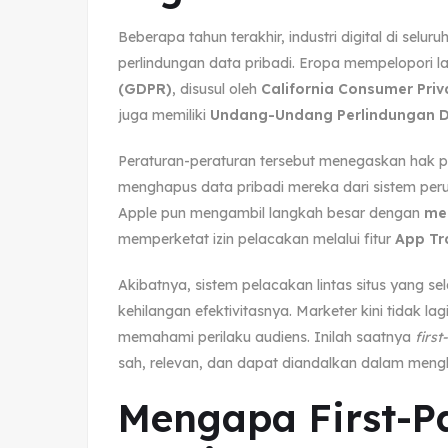
Beberapa tahun terakhir, industri digital di selu
perlindungan data pribadi. Eropa mempelopori la
(GDPR)
, disusul oleh
California Consumer Priv
juga memiliki
Undang-Undang Perlindungan Da
Peraturan-peraturan tersebut menegaskan hak 
menghapus data pribadi mereka dari sistem perusa
Apple pun mengambil langkah besar dengan
me
memperketat izin pelacakan melalui fitur
App Tr
Akibatnya, sistem pelacakan lintas situs yang se
kehilangan efektivitasnya. Marketer kini tidak l
memahami perilaku audiens. Inilah saatnya
firs
sah, relevan, dan dapat diandalkan dalam mengh
Mengapa First-P