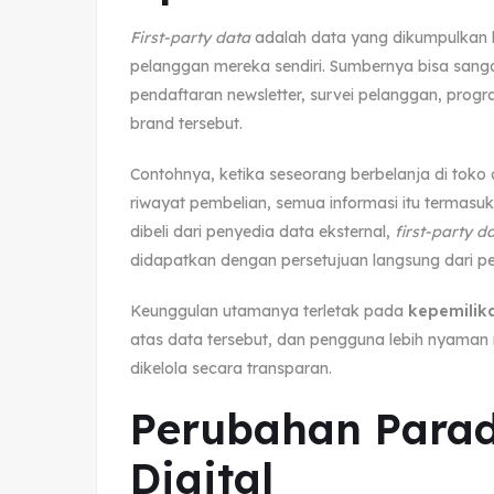
First-party data
adalah data yang dikumpulkan l
pelanggan mereka sendiri. Sumbernya bisa sangat
pendaftaran newsletter, survei pelanggan, program
brand tersebut.
Contohnya, ketika seseorang berbelanja di toko 
riwayat pembelian, semua informasi itu termasu
dibeli dari penyedia data eksternal,
first-party d
didapatkan dengan persetujuan langsung dari p
Keunggulan utamanya terletak pada
kepemilik
atas data tersebut, dan pengguna lebih nyama
dikelola secara transparan.
Perubahan Parad
Digital