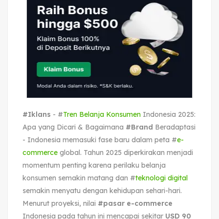
#Iklans
- #
Tren Belanja Konsumen
Indonesia 2025:
Apa yang Dicari & Bagaimana
#Brand
Beradaptasi
- Indonesia memasuki fase baru dalam peta #
e-
commerce
global. Tahun 2025 diperkirakan menjadi
momentum penting karena perilaku belanja
konsumen semakin matang dan #
teknologi digital
semakin menyatu dengan kehidupan sehari-hari.
Menurut proyeksi, nilai
#pasar e-commerce
Indonesia pada tahun ini mencapai sekitar
USD 90