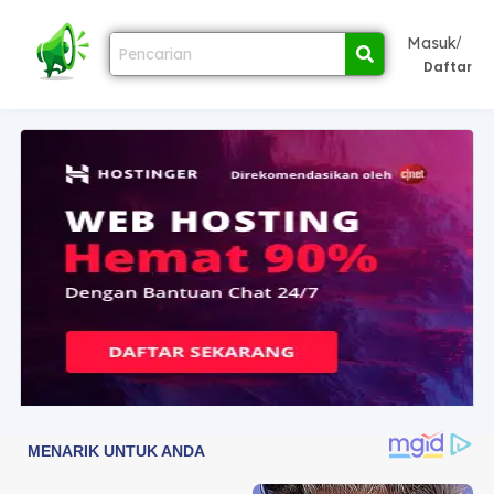
/
Masuk
Daftar