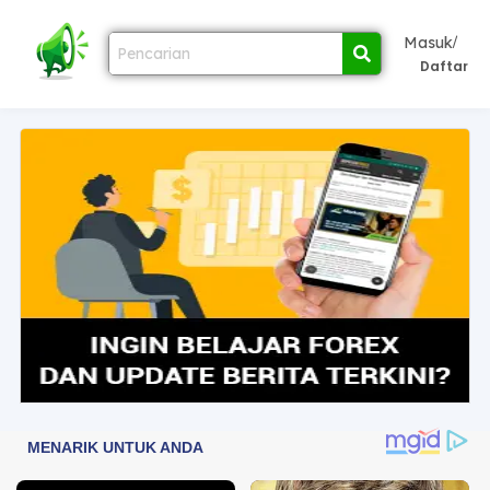
/
Masuk
Daftar