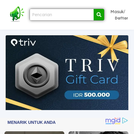
/
Masuk
Daftar